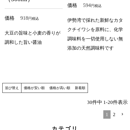
594
価格
税込
918
価格
税込
伊勢湾で採れた新鮮なカタ
クチイワシを原料に、化学
大豆の旨味と小麦の香りが
調味料を一切使用しない無
調和した旨い醤油
添加の天然調味料です
並び替え
価格が安い順
価格が高い順
新着順
30
件中
1
-
20
件表示
1
2
カテゴリ