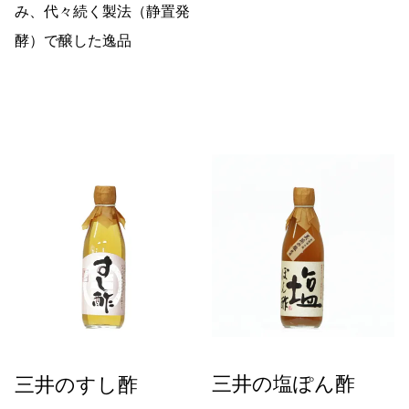
み、代々続く製法（静置発
酵）で醸した逸品
三井の塩ぽん酢
三井のすし酢