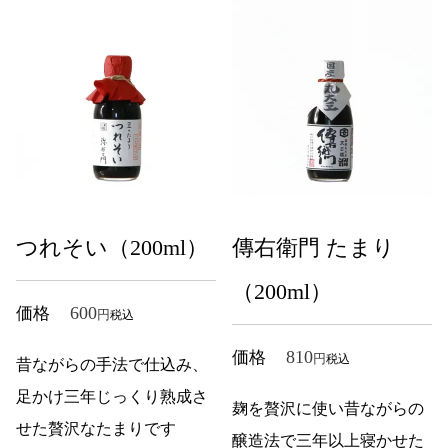
つれそい（200ml）
傳右衛門 たまり
（200ml）
600
価格
税込
810
価格
税込
昔ながらの手法で仕込み、
足かけ三年じっくり熟成さ
麹を贅沢に使い昔ながらの
せた贅沢なたまりです
醸造法で三年以上寝かせた