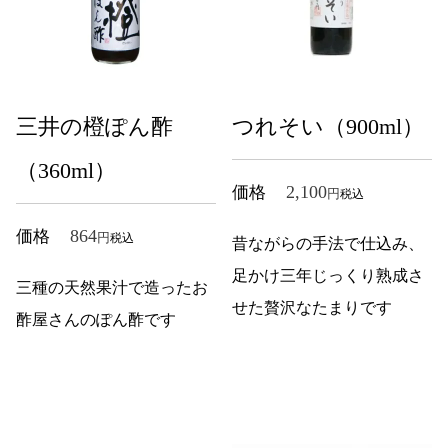
三井の橙ぽん酢
つれそい（900ml）
（360ml）
2,100
価格
税込
864
価格
税込
昔ながらの手法で仕込み、
足かけ三年じっくり熟成さ
三種の天然果汁で造ったお
せた贅沢なたまりです
酢屋さんのぽん酢です