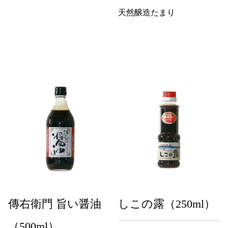
天然醸造たまり
傳右衛門 旨い醤油
しこの露（250ml）
（500ml）