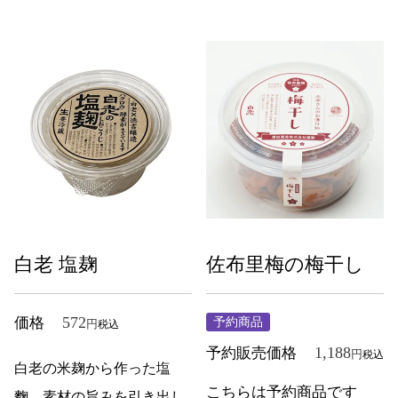
白老 塩麹
佐布里梅の梅干し
572
価格
予約商品
税込
1,188
予約販売価格
税込
白老の米麹から作った塩
こちらは予約商品です
麴。素材の旨みを引き出し