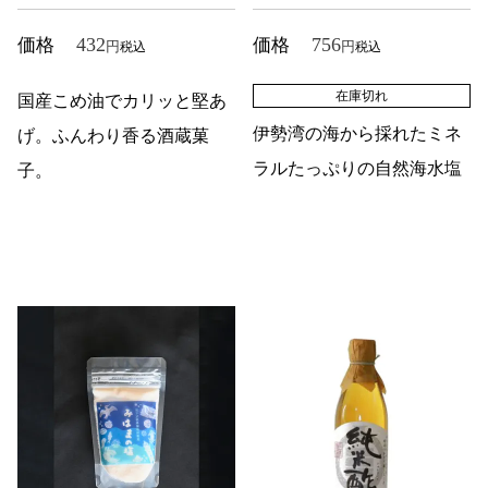
432
756
価格
価格
税込
税込
在庫切れ
国産こめ油でカリッと堅あ
伊勢湾の海から採れたミネ
げ。ふんわり香る酒蔵菓
ラルたっぷりの自然海水塩
子。