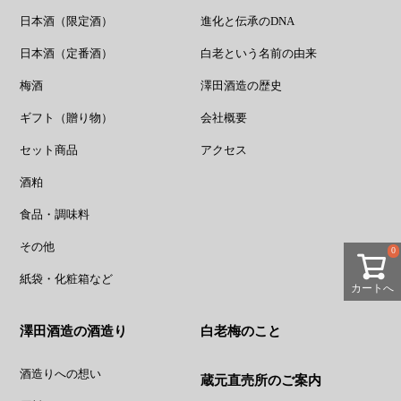
日本酒（限定酒）
進化と伝承のDNA
日本酒（定番酒）
白老という名前の由来
梅酒
澤田酒造の歴史
ギフト（贈り物）
会社概要
セット商品
アクセス
酒粕
食品・調味料
その他
0
紙袋・化粧箱など
カートへ
澤田酒造の酒造り
白老梅のこと
酒造りへの想い
蔵元直売所のご案内