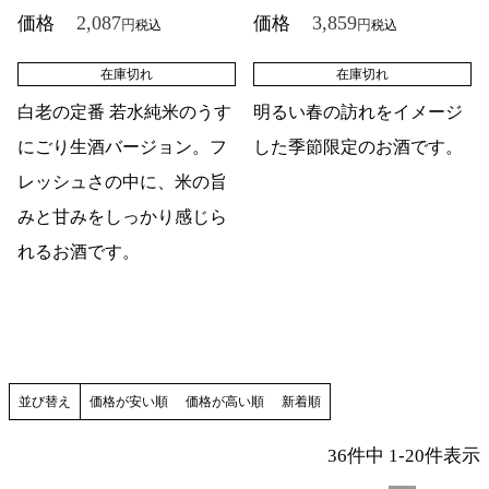
2,087
3,859
価格
価格
税込
税込
在庫切れ
在庫切れ
白老の定番 若水純米のうす
明るい春の訪れをイメージ
にごり生酒バージョン。フ
した季節限定のお酒です。
レッシュさの中に、米の旨
みと甘みをしっかり感じら
れるお酒です。
並び替え
価格が安い順
価格が高い順
新着順
36
件中
1
-
20
件表示