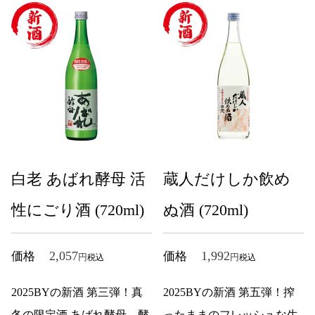
白老 あばれ酵母 活
蔵人だけしか飲め
性にごり酒 (720ml)
ぬ酒 (720ml)
2,057
1,992
価格
価格
税込
税込
2025BYの新酒 第三弾！真
2025BYの新酒 第五弾！搾
冬の限定酒 あばれ酵母。
酵
ったままのフレッシュな生