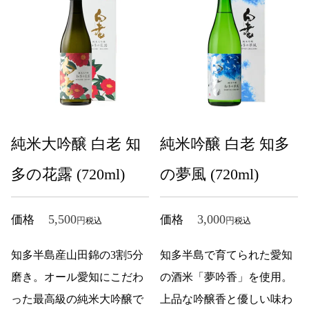
純米大吟醸 白老 知
純米吟醸 白老 知多
多の花露 (720ml)
の夢風 (720ml)
5,500
3,000
価格
価格
税込
税込
知多半島産山田錦の3割5分
知多半島で育てられた愛知
磨き。オール愛知にこだわ
の酒米「夢吟香」を使用。
った最高級の純米大吟醸で
上品な吟醸香と優しい味わ