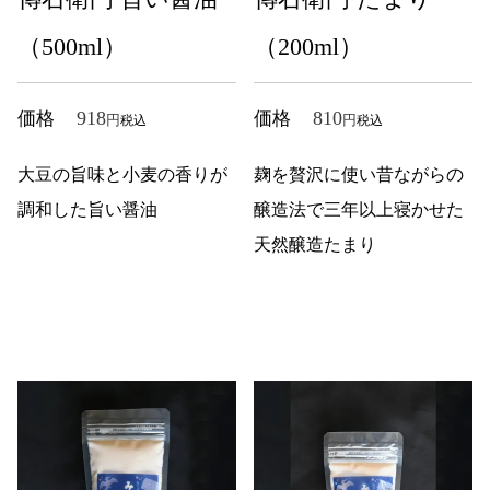
（500ml）
（200ml）
918
810
価格
価格
税込
税込
大豆の旨味と小麦の香りが
麹を贅沢に使い昔ながらの
調和した旨い醤油
醸造法で三年以上寝かせた
天然醸造たまり