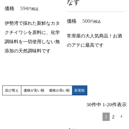
なす
594
価格
税込
500
価格
税込
伊勢湾で採れた新鮮なカタ
クチイワシを原料に、化学
常滑屋の大人気商品！お酒
調味料を一切使用しない無
のアテに最高です
添加の天然調味料です
並び替え
価格が安い順
価格が高い順
新着順
30
件中
1
-
20
件表示
1
2