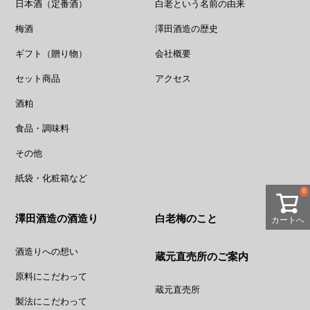
日本酒（定番酒）
白老という名前の由来
梅酒
澤田酒造の歴史
ギフト（贈り物）
会社概要
セット商品
アクセス
酒粕
食品・調味料
その他
紙袋・化粧箱など
0
澤田酒造の酒造り
白老梅のこと
カートへ
酒造りへの想い
蔵元直売所のご案内
原料にこだわって
蔵元直売所
製法にこだわって