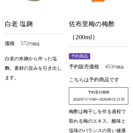
白老 塩麹
佐布里梅の梅酢
（200ml）
572
価格
税込
予約商品
白老の米麹から作った塩
453
予約販売価格
税込
麴。素材の旨みを引き出し
ます。
こちらは予約商品です
予約受付期間
2026/07/17 0:00
〜
2026/09/16 23:59
梅酢は梅干しを作る過程で
取れる梅のエキス。酸味と
塩味のバランスの良い健康