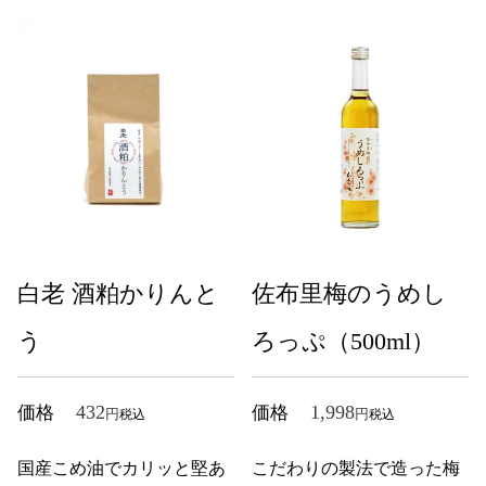
白老 酒粕かりんと
佐布里梅のうめし
う
ろっぷ（500ml）
432
1,998
価格
価格
税込
税込
国産こめ油でカリッと堅あ
こだわりの製法で造った梅