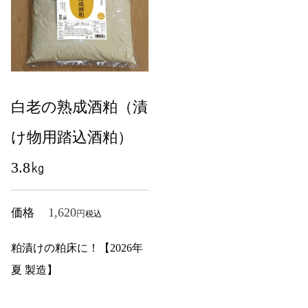
白老の熟成酒粕（漬
け物用踏込酒粕）
3.8㎏
1,620
価格
税込
粕漬けの粕床に！【2026年
夏 製造】