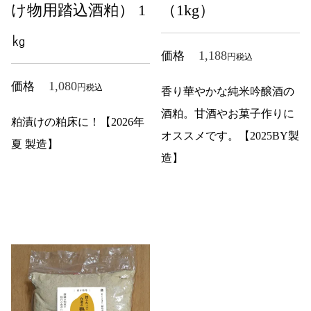
け物用踏込酒粕） 1
（1kg）
㎏
1,188
価格
税込
1,080
価格
税込
香り華やかな純米吟醸酒の
酒粕。甘酒やお菓子作りに
粕漬けの粕床に！【2026年
オススメです。【2025BY製
夏 製造】
造】