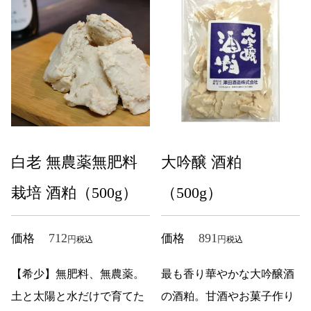
白老 無農薬無肥料
大吟醸 酒粕
栽培 酒粕（500g）
（500g）
712
891
価格
価格
税込
税込
【希少】無肥料、無農薬。
最も香り華やかな大吟醸酒
土と太陽と水だけで育てた
の酒粕。甘酒やお菓子作り