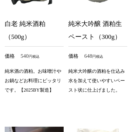
白老 純米酒粕
純米大吟醸 酒粕生
（500g）
ペースト（300g）
540
648
価格
価格
税込
税込
純米酒の酒粕。お味噌汁や
純米大吟醸の酒粕を仕込み
お鍋などお料理にピッタリ
水を加えて使いやすいペー
です。【2025BY製造】
スト状に仕上げました。