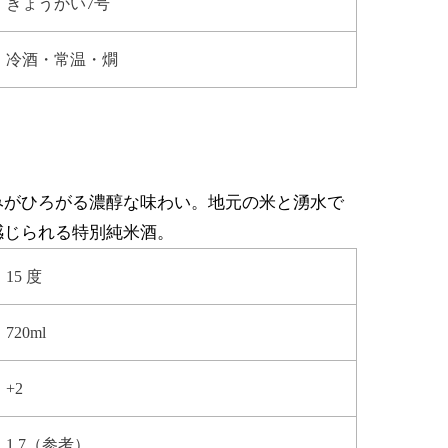
きょうかい7号
冷酒・常温・燗
みがひろがる濃醇な味わい。地元の米と湧水で
感じられる特別純米酒。
15 度
720ml
+2
1.7（参考）