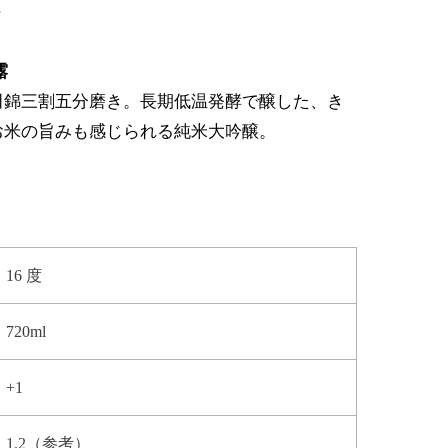
＞
露
田錦三割五分磨き。長期低温発酵で醸した、き
お米の旨みも感じられる純米大吟醸。
16 度
720ml
+1
1.2（参考）