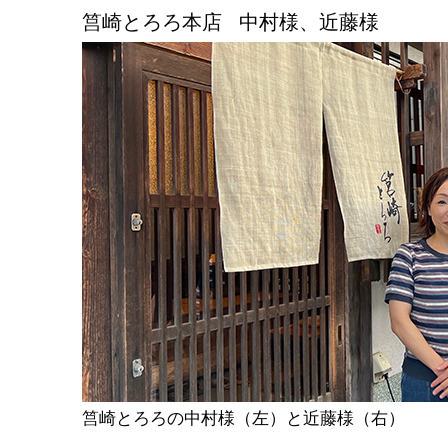
筥崎とろろ本店
中村様、近藤様
筥崎とろろの中村様（左）と近藤様（右）