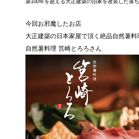
築100年を超える大正建築の旧家を改装した落
今回お邪魔したお店
大正建築の日本家屋で頂く絶品自然薯料
自然薯料理 筥崎とろろさん