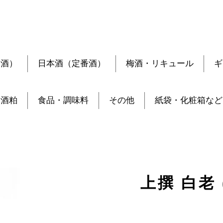
定酒）
日本酒（定番酒）
梅酒・リキュール
ギ
酒粕
食品・調味料
その他
紙袋・化粧箱など
上撰 白老 (