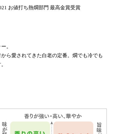
21 お値打ち熱燗部門 最高金賞受賞
ラー。
昔から愛されてきた白老の定番。燗でも冷でも
す。