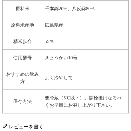
原料米
千本錦20%、八反錦80%
原料米産地
広島県産
精米歩合
55％
使用酵母
きょうかい10号
おすすめの飲み
よく冷やして
方
要冷蔵（5℃以下）。開栓後はなるべ
保存方法
くお早目にお召し上がり下さい。
レビューを書く