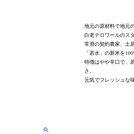
地元の原材料で地元
白老テロワールのス
常滑の契約農家、土
「若水」の新米を10
特徴はやや辛口で、
さ。
元気でフレッシュな