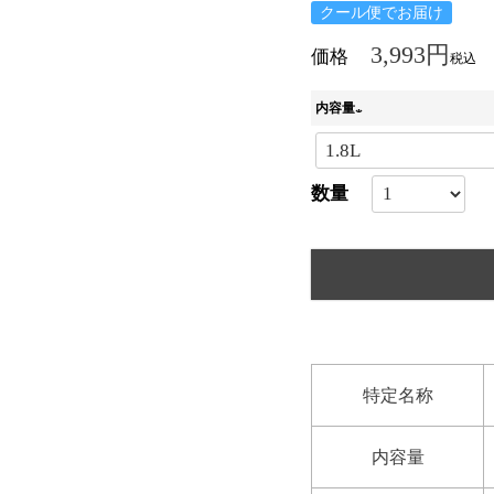
クール便でお届け
3,993
価格
税込
内容量
(
必
須
)
特定名称
内容量