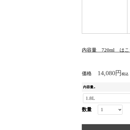
内容量 720ml は
14,080
価格
税込
内容量
(
必
須
)