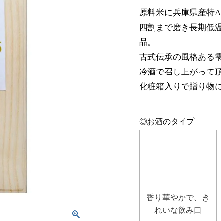
原料米に兵庫県産特
四割まで磨き長期低
品。
古式伝承の風格ある
冷酒で召し上がって
化粧箱入りで贈り物
◎お酒のタイプ
香り華やかで、き
れいな飲み口