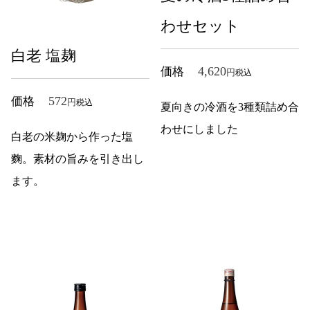
わせセット
白老 塩麹
4,620
価格
税込
572
価格
税込
夏向きの冷酒を3種類詰め合
わせにしました
白老の米麹から作った塩
麴。素材の旨みを引き出し
ます。