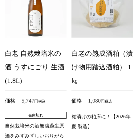
白老 自然栽培米の
白老の熟成酒粕（漬
酒 うすにごり 生酒
け物用踏込酒粕） 1
(1.8L)
㎏
5,747
1,080
価格
価格
税込
税込
在庫切れ
粕漬けの粕床に！【2026年
自然栽培米の酒無濾過生原
夏 製造】
酒をみずみずしいおりがら