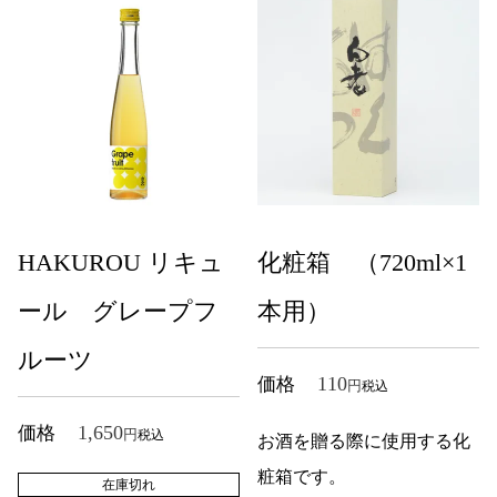
HAKUROU リキュ
化粧箱 （720ml×1
ール グレープフ
本用）
ルーツ
110
価格
税込
1,650
価格
税込
お酒を贈る際に使用する化
粧箱です。
在庫切れ