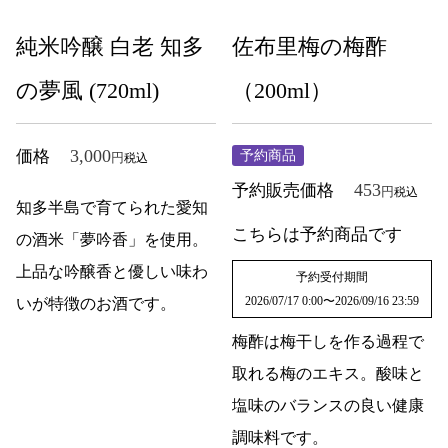
純米吟醸 白老 知多
佐布里梅の梅酢
の夢風 (720ml)
（200ml）
3,000
価格
予約商品
税込
453
予約販売価格
税込
知多半島で育てられた愛知
こちらは予約商品です
の酒米「夢吟香」を使用。
上品な吟醸香と優しい味わ
予約受付期間
2026/07/17 0:00
〜
2026/09/16 23:59
いが特徴のお酒です。
梅酢は梅干しを作る過程で
取れる梅のエキス。酸味と
塩味のバランスの良い健康
調味料です。