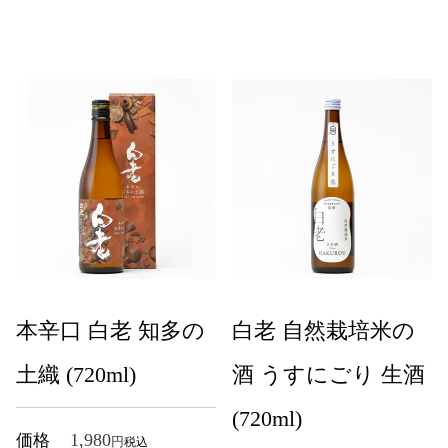
本辛口 白老 知多の
白老 自然栽培米の
土織 (720ml)
酒 うすにごり 生酒
(720ml)
1,980
価格
税込