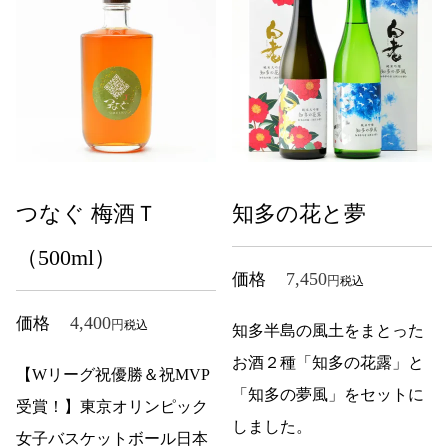
つなぐ 梅酒Ｔ
知多の花と夢
（500ml）
7,450
価格
税込
4,400
価格
税込
知多半島の風土をまとった
お酒２種「知多の花露」と
【Wリーグ祝優勝＆祝MVP
「知多の夢風」をセットに
受賞！】東京オリンピック
しました。
女子バスケットボール日本