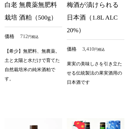
白老 無農薬無肥料
梅酒が漬けられる
栽培 酒粕（500g）
日本酒（1.8L ALC
20%）
712
価格
税込
3,410
価格
税込
【希少】無肥料、無農薬。
土と太陽と水だけで育てた
果実の美味しさを引き立た
自然栽培米の純米酒粕で
せる伝統製法の果実酒用の
す。
日本酒です