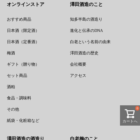
オンラインストア
澤田酒造のこと
おすすめ商品
知多半島の酒造り
日本酒（限定酒）
進化と伝承のDNA
日本酒（定番酒）
白老という名前の由来
梅酒
澤田酒造の歴史
ギフト（贈り物）
会社概要
セット商品
アクセス
酒粕
食品・調味料
0
その他
紙袋・化粧箱など
カートへ
澤田酒造の酒造り
白老梅のこと