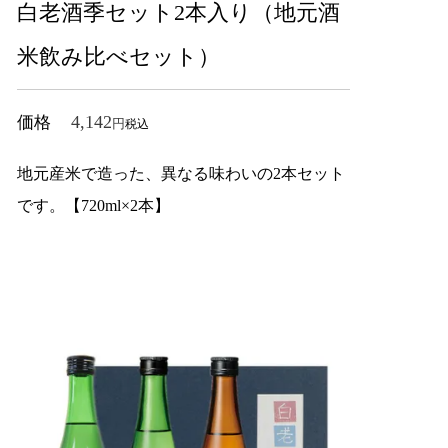
白老酒季セット2本入り（地元酒
米飲み比べセット）
4,142
価格
税込
地元産米で造った、異なる味わいの2本セット
です。【720ml×2本】