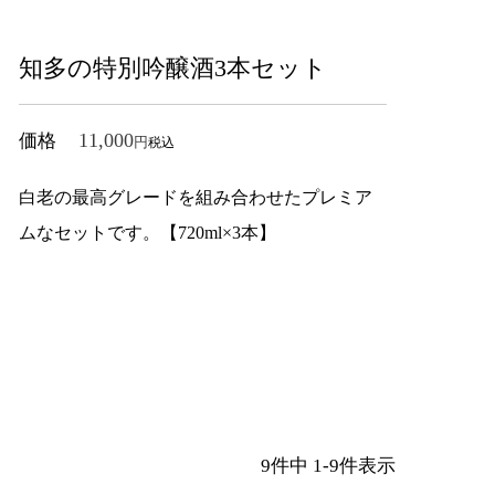
知多の特別吟醸酒3本セット
11,000
価格
税込
白老の最高グレードを組み合わせたプレミア
ムなセットです。【720ml×3本】
9
件中
1
-
9
件表示