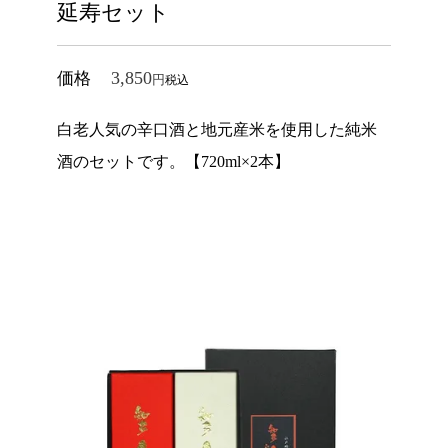
延寿セット
3,850
価格
税込
白老人気の辛口酒と地元産米を使用した純米
酒のセットです。【720ml×2本】