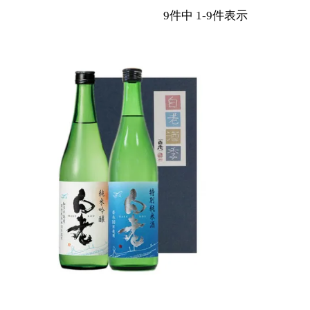
9
件中
1
-
9
件表示