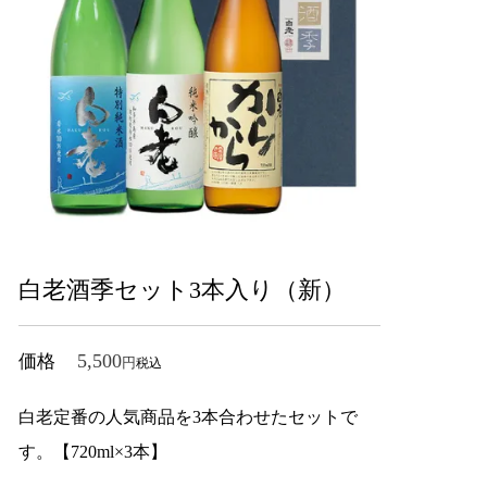
白老酒季セット3本入り（新）
5,500
価格
税込
白老定番の人気商品を3本合わせたセットで
す。【720ml×3本】