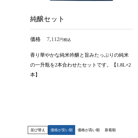
純醸セット
7,112
価格
税込
香り華やかな純米吟醸と旨みたっぷりの純米
の一升瓶を2本合わせたセットです。【1.8L×2
本】
並び替え
価格が安い順
価格が高い順
新着順